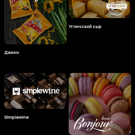
Simplewine
Bonjour
Креатив
О нас
Вернуться наверх
Маркетинг
Наши компетенции
Web / it - технологии
Награды
Бизнес аналитика
Команда
BTL
Новости
Digital маркетинг
Медиабаинг
AI технологии
Китайское направление
Турецкое направление
Политика
Обработка
конфеденциальности
персональных данных
© GNEZDO 2015-2026