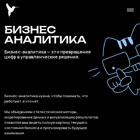
БИЗНЕС
АНАЛИТИКА
Бизнес-аналитика — это превращение
цифр в управленческие решения.
Бизнес-аналитика нужна, чтобы понимать, что
работает, а что нет.
Мы объединяем статистические методы,
моделирование данных и визуализацию результатов,
позволяя вам видеть полную картину текущего
состояния бизнеса и прогнозировать будущие
изменения.
Маркетинговый аудит
Мы собираем данные из всех
доступных источников,
очищаем их, структурируем и
превращаем в понятные отчёты
Аудит соц сетей
и дашборды.
Наши выводы всегда опираются
на цифры, а рекомендации —
Аудит репутации
на выявленные закономерности.